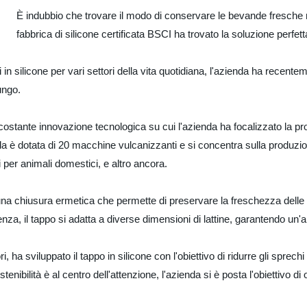
È indubbio che trovare il modo di conservare le bevande fresche ne
fabbrica di silicone certificata BSCI ha trovato la soluzione perfe
in silicone per vari settori della vita quotidiana, l'azienda ha recente
ungo.
costante innovazione tecnologica su cui l'azienda ha focalizzato la pro
nda è dotata di 20 macchine vulcanizzanti e si concentra sulla produzio
ti per animali domestici, e altro ancora.
rire una chiusura ermetica che permette di preservare la freschezza del
enza, il tappo si adatta a diverse dimensioni di lattine, garantendo un'a
ha sviluppato il tappo in silicone con l'obiettivo di ridurre gli sprechi
ibilità è al centro dell'attenzione, l'azienda si è posta l'obiettivo di o