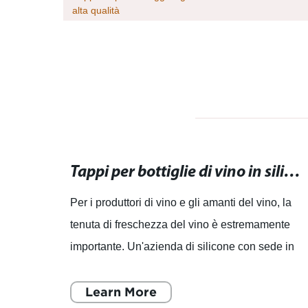
alta qualità
Tappi per bottiglie di birra: il miglior modo per conservare la tua birra fresca e aromatica!
Tappi per bottiglie di vino in silicone: design innovativo e massima tenuta freshness.
Per i produttori di vino e gli amanti del vino, la
resca
tenuta di freschezza del vino è estremamente
d.
importante. Un'azienda di silicone con sede in
Cina ha recentemente lanciato un nuovo tappo
per botti
Learn More