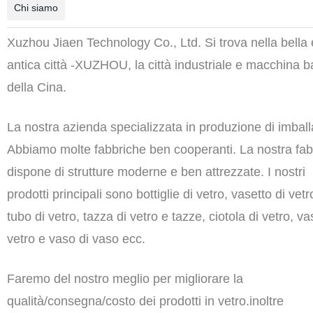
Chi siamo
Xuzhou
Jiaen
Technology Co
., Ltd. Si trova nella
bella 
antica città
-
XUZHOU,
la città industriale e macchina
b
della Cina.
La nostra azienda
specializzata in
produzione di imball
Abbiamo molte fabbriche ben cooperanti. La nostra fab
dispone
di strutture moderne e ben attrezzate.
I nostri
prodotti principali sono bottiglie di vetro,
vasetto di vetr
tubo di vetro,
tazza di vetro e tazze,
ciotola di vetro,
vas
vetro e vaso di vaso ecc.
Faremo
del nostro meglio per migliorare
la
qualità/consegna/costo
dei
prodotti in vetro.inoltre