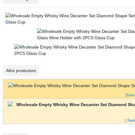
Altre produzioni
(far
( far