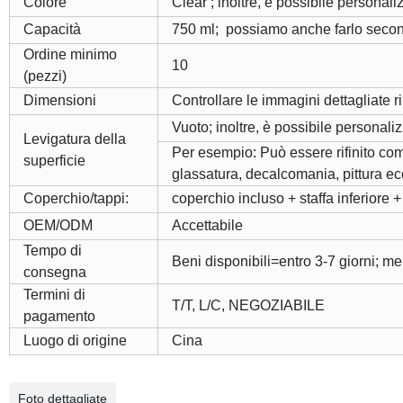
Colore
Clear ; inoltre, è possibile personal
Capacità
750 ml; possiamo anche farlo secon
Ordine minimo
10
(pezzi)
Dimensioni
Controllare le immagini dettagliate ri
Vuoto; inoltre, è possibile personali
Levigatura della
Per esempio: Può essere rifinito com
superficie
glassatura, decalcomania, pittura ec
Coperchio/tappi:
coperchio incluso + staffa inferiore +
OEM/ODM
Accettabile
Tempo di
Beni disponibili=entro 3-7 giorni; me
consegna
Termini di
T/T, L/C, NEGOZIABILE
pagamento
Luogo di origine
Cina
Foto dettagliate