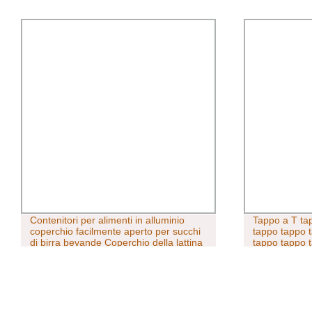
Contenitori per alimenti in alluminio
Tappo a T ta
coperchio facilmente aperto per succhi
tappo tappo 
di birra bevande Coperchio della lattina
tappo tappo 
in plastica per caffè soda
tappo tappo 
tappo tappo 