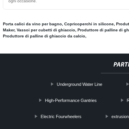
ogni occasione.
Porta calici da vino per bagno
,
Copricoperchi in silicone
,
Produt
Maker
,
Vassoi per cubetti di ghiaccio
,
Produttore di palline di g
Produttore di palline di ghiaccio da calcio
,
PART
Underground Water Line
High-Performance Gantries
R
Electric Fourwheelers
extrusio