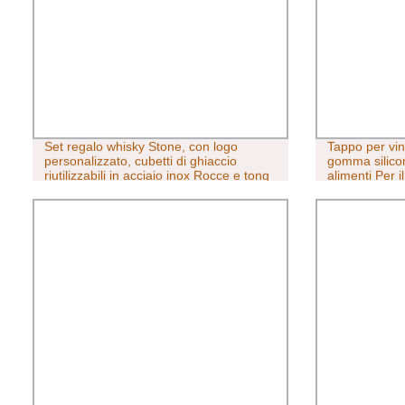
Set regalo whisky Stone, con logo
Tappo per vino
personalizzato, cubetti di ghiaccio
gomma siliconi
riutilizzabili in acciaio inox Rocce e tong
alimenti Per 
in acciaio per il raffreddamento del
whisky con scatola in legno